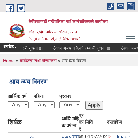
Skip to main content
केपिलासगढी गाउँपालिका,गाउँ कार्यपालिकाको कार्यालय
कोशी प्रदेश ,बाक्सिला खोटाङ, नेपाल
"हाम्रो केपिलासगढी,राम्रो केपिलासगढी"
अपडेट :
ी अत्यन्त जरुरी सूचना !!!
ठेक्का अन्त्य गरिएको सम्बन्धी सूचना !!!
ठेक्का अन्त्य ग
You are here
Home
»
कार्यक्रम तथा परियोजना
» आय व्यय विवरण
आय व्यय विवरण
आर्थिक वर्ष
महिना
प्रकार
प्र
आर्थि
महि
शिर्षक
का
मिति
दस्तावेज
क वर्ष
ना
र
८०/८
श्रा
आ
01/07/202
Image