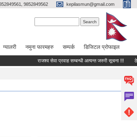
852849561, 9852849562
kepilasmun@gmail.com
Search form
Search
ग्यालरी
नमुना फारमहरु
सम्पर्क
डिजिटल प्रोफाइल
राजश्व सेवा प्रवाह सम्बन्धी अत्यन्त जरुरी सूचना !!!
ठेक्का