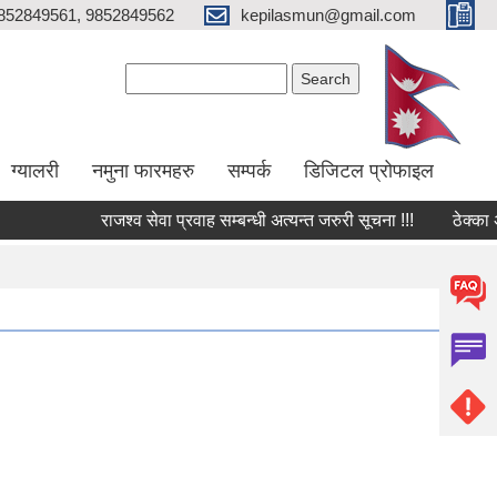
852849561, 9852849562
kepilasmun@gmail.com
Search form
Search
ग्यालरी
नमुना फारमहरु
सम्पर्क
डिजिटल प्रोफाइल
राजश्व सेवा प्रवाह सम्बन्धी अत्यन्त जरुरी सूचना !!!
ठेक्का अन्त्